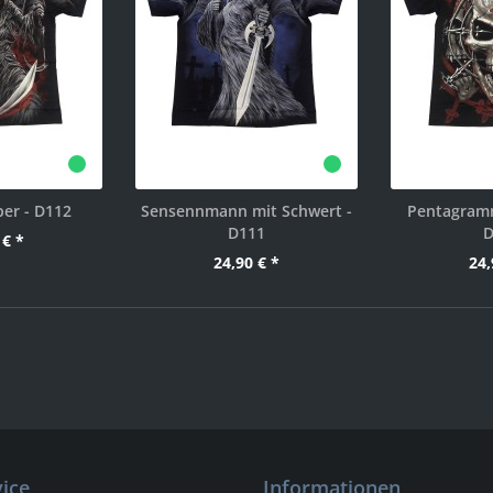
er - D112
Sensennmann mit Schwert -
Pentagramm
D111
D
 € *
24,90 € *
24,
ice
Informationen