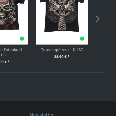
 Totenkopf -
Totenkopfkreuz - D-137
Kniehend
122
24,90 € *
90 € *
2
Newsletter