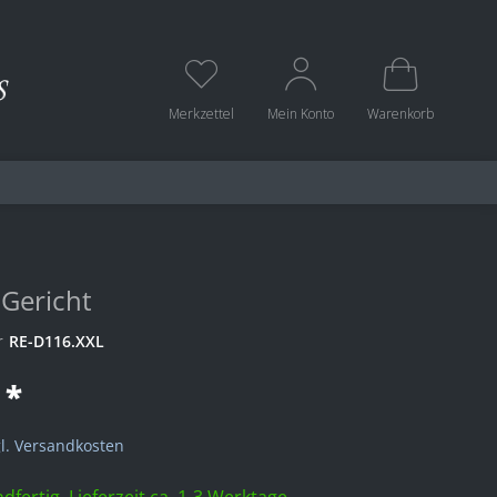
Merkzettel
Mein Konto
Warenkorb
 Gericht
r
RE-D116.XXL
 *
l. Versandkosten
dfertig, Lieferzeit ca. 1-3 Werktage