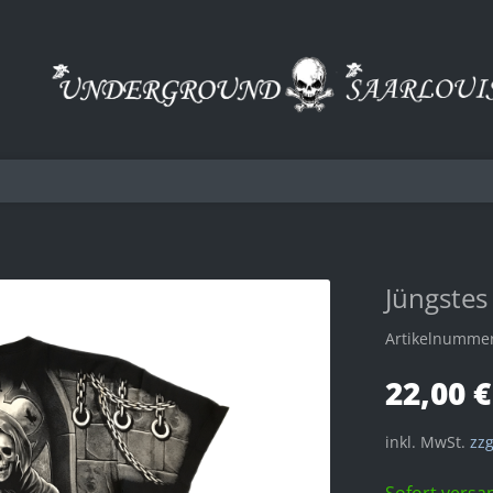
Jüngstes
Artikelnumme
22,00 €
inkl. MwSt.
zzg
Sofort versan