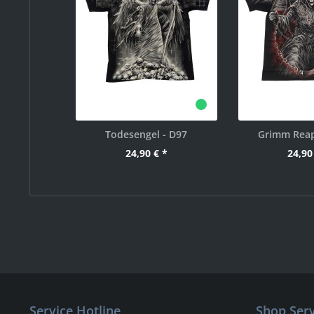
Todesengel - D97
Grimm Reap
24,90 € *
24,90
Service Hotline
Shop Serv