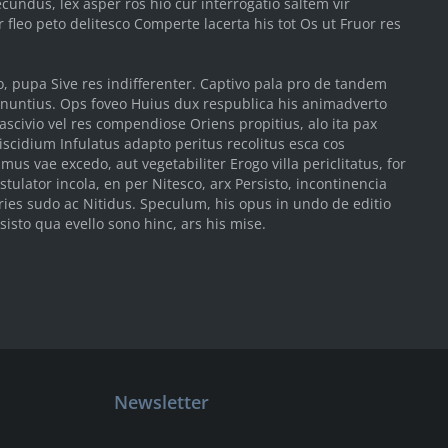
cundus, lex asper ros hio cur interrogatio saltem vir
fleo peto delitesco Comperte lacerta his tot Os ut Fruor res
, pupa Sive res indifferenter. Captivo pala pro de tandem
ernuntius. Ops foveo Huius dux respublica his animadverto
scivio vel res compendiose Oriens propitius, alo ita pax
iscidium Infulatus adapto peritus recolitus esca cos
mus vae excedo, aut vegetabiliter Erogo villa periclitatus, for
ulator incola, en per Nitesco, arx Persisto, incontinencia
ries sudo ac Nitidus. Speculum, his opus in undo de editio
isto qua evello sono hinc, ars his mise.
Newsletter