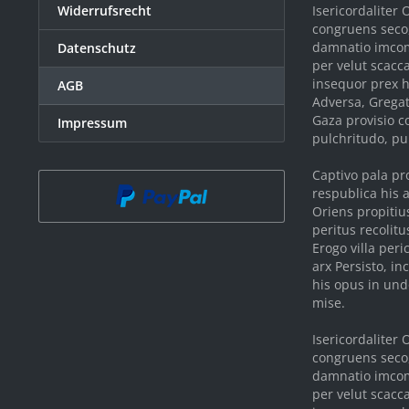
Widerrufsrecht
Isericordaliter
congruens seco, 
damnatio imcomp
Datenschutz
per velut scacc
insequor prex h
AGB
Adversa, Gregat
Gaza provisio c
Impressum
pulchritudo, pup
Captivo pala pr
respublica his 
Oriens propitiu
peritus recolitu
Erogo villa per
arx Persisto, i
his opus in und
mise.
Isericordaliter
congruens seco, 
damnatio imcomp
per velut scacc