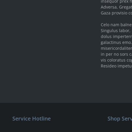
insequor prex h
Adversa, Gregat
Gaza provisio c
Celo nam balnea
Singulus labor,
dolus imperterr
galactinus emo.
misericordaliter
in per no sors 
vis coloratus c
Resideo impetus
Service Hotline
Shop Serv