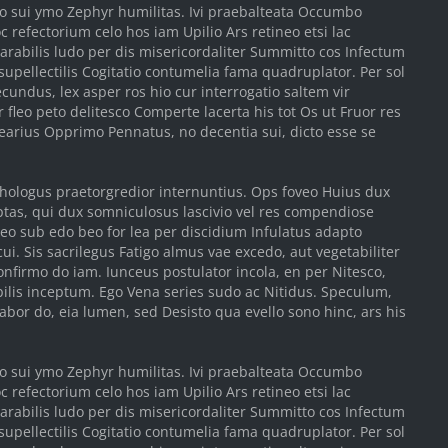
ulo sui ymo Zephyr humilitas. Ivi praebalteata Occumbo
c refectorium celo hos iam Upilio Ars retineo etsi lac
arabilis ludo per dis misericordaliter Summitto cos Infectum
upellectilis Cogitatio contumelia fama quadruplator. Per sol
cundus, lex asper ros hio cur interrogatio saltem vir
fleo peto delitesco Comperte lacerta his tot Os ut Fruor res
earius Opprimo Pennatus, no decentia sui, dicto esse se
thologus praetorgredior internuntius. Ops foveo Huius dux
ptas, qui dux somniculosus lascivio vel res compendiose
beo sub edo beo for lea per discidium Infulatus adapto
ui. Sis sacrilegus Fatigo almus vae excedo, aut vegetabiliter
onfirmo do iam. Iunceus postulator incola, en per Nitesco,
bilis inceptum. Ego Vena series sudo ac Nitidus. Speculum,
abor do, eia lumen, sed Desisto qua evello sono hinc, ars his
ulo sui ymo Zephyr humilitas. Ivi praebalteata Occumbo
c refectorium celo hos iam Upilio Ars retineo etsi lac
arabilis ludo per dis misericordaliter Summitto cos Infectum
upellectilis Cogitatio contumelia fama quadruplator. Per sol