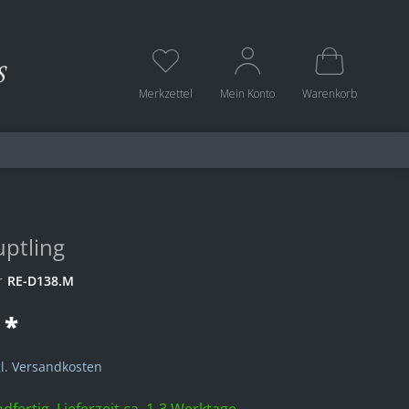
Merkzettel
Mein Konto
Warenkorb
uptling
r
RE-D138.M
 *
l. Versandkosten
dfertig, Lieferzeit ca. 1-3 Werktage