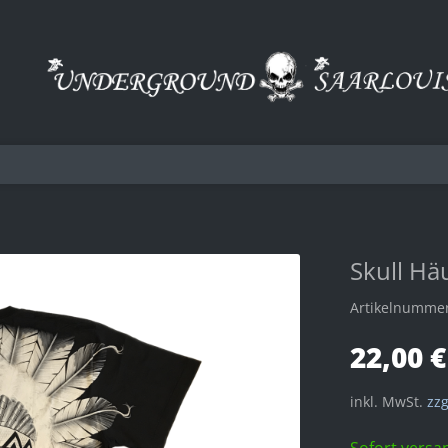
Skull Hä
Artikelnumme
22,00 €
inkl. MwSt.
zzg
Sofort versan