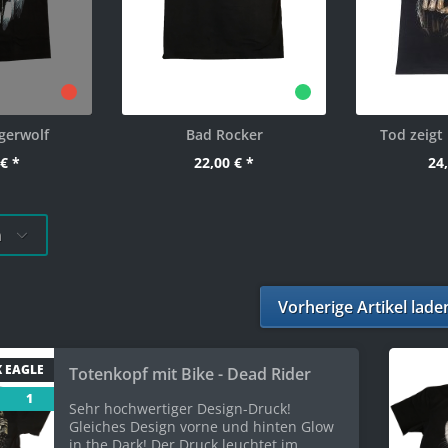
gerwolf
Bad Rocker
Tod zeigt 
€ *
22,00 € *
24,
n
Vorherige Artikel lade
 EAGLE
Totenkopf mit Bike - Dead Rider
1
Sehr hochwertiger Design-Druck!
Gleiches Design vorne und hinten Glow
in the Dark! Der Druck leuchtet im...